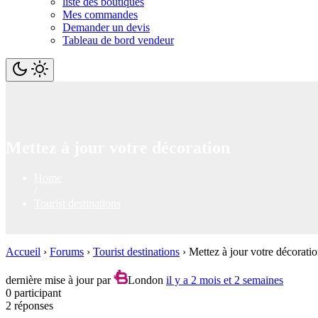
liste des boutiques
Mes commandes
Demander un devis
Tableau de bord vendeur
Mettez à jour votre décoration
Home
/
Tourist destinations
Accueil
›
Forums
›
Tourist destinations
›
Mettez à jour votre décorati
dernière mise à jour par
London
il y a 2 mois et 2 semaines
0 participant
2 réponses