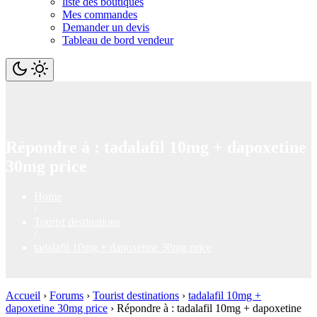
liste des boutiques
Mes commandes
Demander un devis
Tableau de bord vendeur
Répondre à : tadalafil 10mg + dapoxetine
30mg price
Home
/
Tourist destinations
/
tadalafil 10mg + dapoxetine 30mg price
Accueil
›
Forums
›
Tourist destinations
›
tadalafil 10mg +
dapoxetine 30mg price
›
Répondre à : tadalafil 10mg + dapoxetine