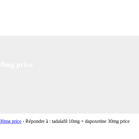
30mg price
 30mg price
›
Répondre à : tadalafil 10mg + dapoxetine 30mg price