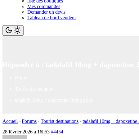
liste des boutiques
Mes commandes
Demander un devis
Tableau de bord vendeur
Répondre à : tadalafil 10mg + dapoxetine 
Home
/
Tourist destinations
/
tadalafil 10mg + dapoxetine 30mg price
Accueil
›
Forums
›
Tourist destinations
›
tadalafil 10mg + dapoxetine
28 février 2026 à 16h53
#4454