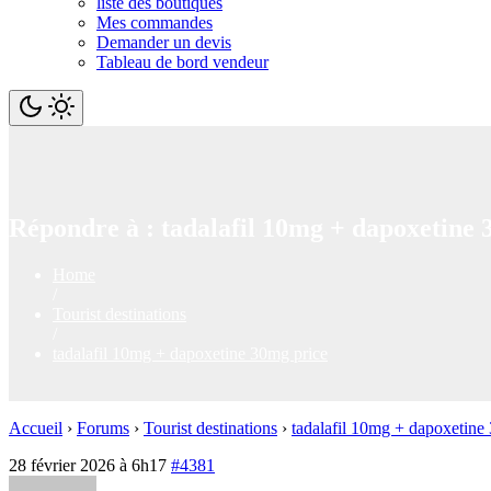
liste des boutiques
Mes commandes
Demander un devis
Tableau de bord vendeur
Répondre à : tadalafil 10mg + dapoxetine 
Home
/
Tourist destinations
/
tadalafil 10mg + dapoxetine 30mg price
Accueil
›
Forums
›
Tourist destinations
›
tadalafil 10mg + dapoxetine
28 février 2026 à 6h17
#4381