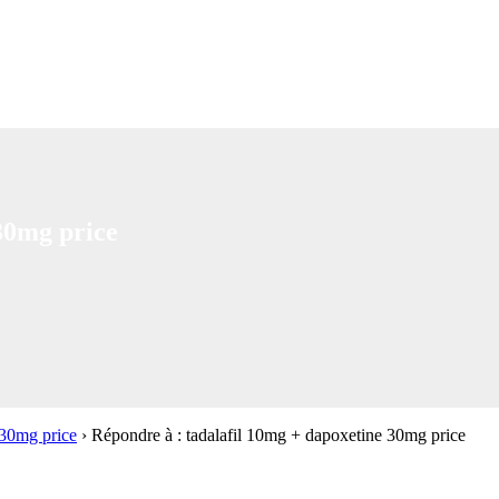
30mg price
 30mg price
›
Répondre à : tadalafil 10mg + dapoxetine 30mg price