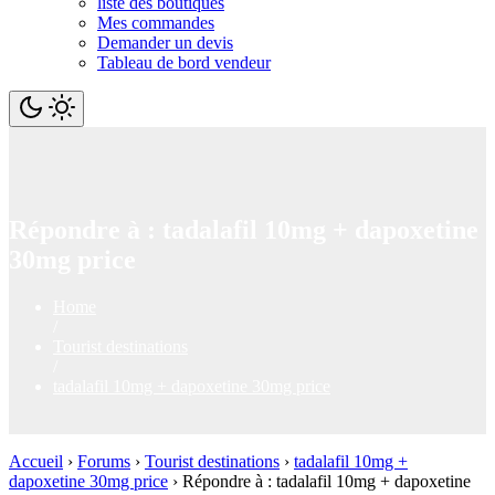
liste des boutiques
Mes commandes
Demander un devis
Tableau de bord vendeur
Répondre à : tadalafil 10mg + dapoxetine
30mg price
Home
/
Tourist destinations
/
tadalafil 10mg + dapoxetine 30mg price
Accueil
›
Forums
›
Tourist destinations
›
tadalafil 10mg +
dapoxetine 30mg price
›
Répondre à : tadalafil 10mg + dapoxetine