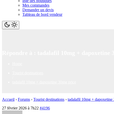
liste des boutiques
Mes commandes
Demander un devis
Tableau de bord vendeur
Répondre à : tadalafil 10mg + dapoxetine 
Home
/
Tourist destinations
/
tadalafil 10mg + dapoxetine 30mg price
Accueil
›
Forums
›
Tourist destinations
›
tadalafil 10mg + dapoxetine
27 février 2026 à 7h22
#4196