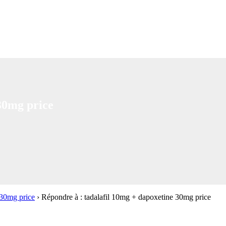
30mg price
 30mg price
›
Répondre à : tadalafil 10mg + dapoxetine 30mg price