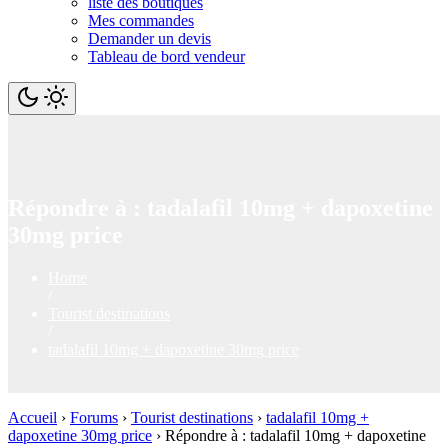
liste des boutiques
Mes commandes
Demander un devis
Tableau de bord vendeur
Répondre à : tadalafil 10mg + dapoxetine
30mg price
Home
/
Tourist destinations
/
tadalafil 10mg + dapoxetine 30mg price
Accueil
›
Forums
›
Tourist destinations
›
tadalafil 10mg +
dapoxetine 30mg price
›
Répondre à : tadalafil 10mg + dapoxetine