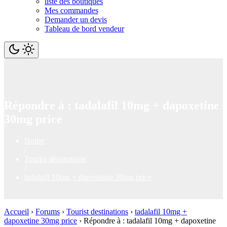
liste des boutiques
Mes commandes
Demander un devis
Tableau de bord vendeur
Répondre à : tadalafil 10mg + dapoxetine
30mg price
Home
/
Tourist destinations
/
tadalafil 10mg + dapoxetine 30mg price
Accueil
›
Forums
›
Tourist destinations
›
tadalafil 10mg +
dapoxetine 30mg price
›
Répondre à : tadalafil 10mg + dapoxetine