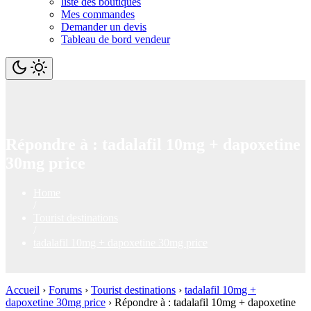
liste des boutiques
Mes commandes
Demander un devis
Tableau de bord vendeur
Répondre à : tadalafil 10mg + dapoxetine
30mg price
Home
/
Tourist destinations
/
tadalafil 10mg + dapoxetine 30mg price
Accueil
›
Forums
›
Tourist destinations
›
tadalafil 10mg +
dapoxetine 30mg price
›
Répondre à : tadalafil 10mg + dapoxetine