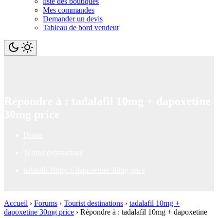
liste des boutiques
Mes commandes
Demander un devis
Tableau de bord vendeur
Répondre à : tadalafil 10mg + dapoxetine
30mg price
Home
/
Tourist destinations
/
tadalafil 10mg + dapoxetine 30mg price
Accueil
›
Forums
›
Tourist destinations
›
tadalafil 10mg +
dapoxetine 30mg price
›
Répondre à : tadalafil 10mg + dapoxetine