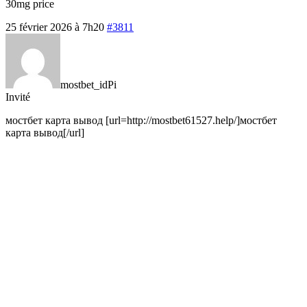
30mg price
25 février 2026 à 7h20
#3811
mostbet_idPi
Invité
мостбет карта вывод [url=http://mostbet61527.help/]мостбет
карта вывод[/url]