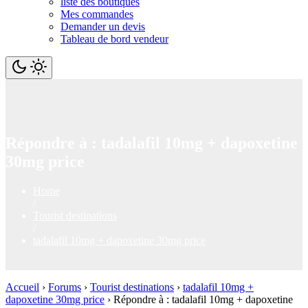
liste des boutiques
Mes commandes
Demander un devis
Tableau de bord vendeur
Répondre à : tadalafil 10mg + dapoxetine
30mg price
Home
/
Tourist destinations
/
tadalafil 10mg + dapoxetine 30mg price
Accueil
›
Forums
›
Tourist destinations
›
tadalafil 10mg +
dapoxetine 30mg price
›
Répondre à : tadalafil 10mg + dapoxetine