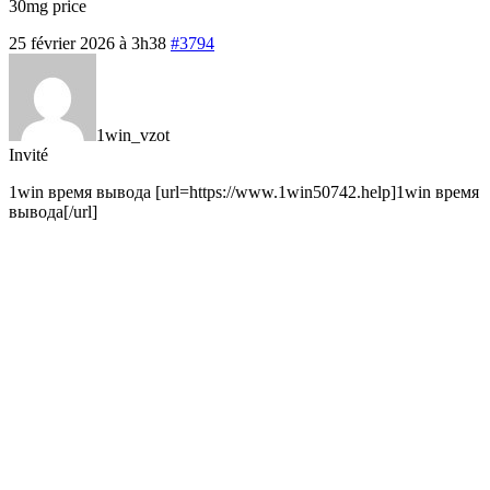
30mg price
25 février 2026 à 3h38
#3794
1win_vzot
Invité
1win время вывода [url=https://www.1win50742.help]1win время
вывода[/url]