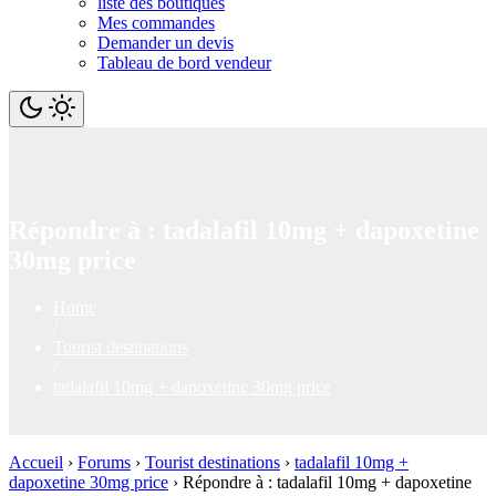
liste des boutiques
Mes commandes
Demander un devis
Tableau de bord vendeur
Répondre à : tadalafil 10mg + dapoxetine
30mg price
Home
/
Tourist destinations
/
tadalafil 10mg + dapoxetine 30mg price
Accueil
›
Forums
›
Tourist destinations
›
tadalafil 10mg +
dapoxetine 30mg price
›
Répondre à : tadalafil 10mg + dapoxetine