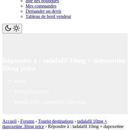
liste des boutiques
Mes commandes
Demander un devis
Tableau de bord vendeur
Répondre à : tadalafil 10mg + dapoxetine
30mg price
Home
/
Tourist destinations
/
tadalafil 10mg + dapoxetine 30mg price
Accueil
›
Forums
›
Tourist destinations
›
tadalafil 10mg +
dapoxetine 30mg price
›
Répondre à : tadalafil 10mg + dapoxetine