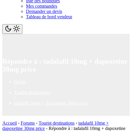
liste des boutiques
Mes commandes
Demander un devis
Tableau de bord vendeur
Répondre à : tadalafil 10mg + dapoxetine
30mg price
Home
/
Tourist destinations
/
tadalafil 10mg + dapoxetine 30mg price
Accueil
›
Forums
›
Tourist destinations
›
tadalafil 10mg +
dapoxetine 30mg price
›
Répondre à : tadalafil 10mg + dapoxetine