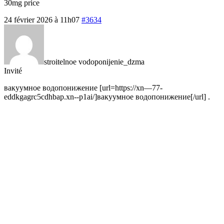
30mg price
24 février 2026 à 11h07
#3634
stroitelnoe vodoponijenie_dzma
Invité
вакуумное водопонижение [url=https://xn—77-
eddkgagrc5cdhbap.xn--p1ai/]вакуумное водопонижение[/url] .