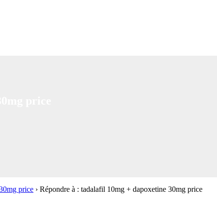
30mg price
 30mg price
›
Répondre à : tadalafil 10mg + dapoxetine 30mg price