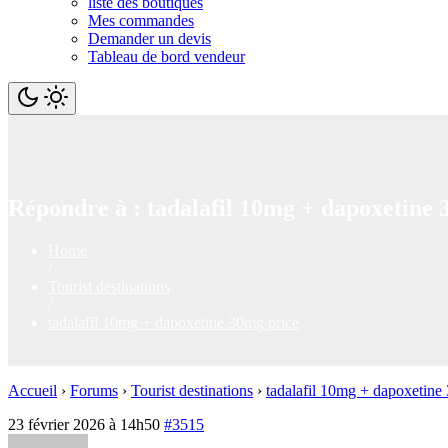
liste des boutiques
Mes commandes
Demander un devis
Tableau de bord vendeur
Répondre à : tadalafil 10mg + dapoxetine 
Home
/
Tourist destinations
/
tadalafil 10mg + dapoxetine 30mg price
Accueil
›
Forums
›
Tourist destinations
›
tadalafil 10mg + dapoxetine
23 février 2026 à 14h50
#3515