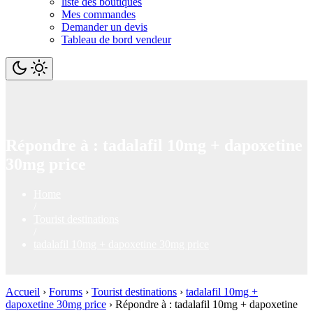
liste des boutiques
Mes commandes
Demander un devis
Tableau de bord vendeur
Répondre à : tadalafil 10mg + dapoxetine
30mg price
Home
/
Tourist destinations
/
tadalafil 10mg + dapoxetine 30mg price
Accueil
›
Forums
›
Tourist destinations
›
tadalafil 10mg +
dapoxetine 30mg price
›
Répondre à : tadalafil 10mg + dapoxetine