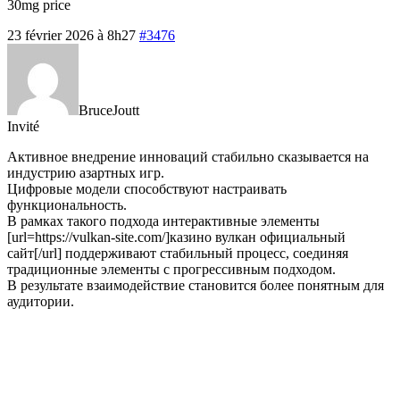
30mg price
23 février 2026 à 8h27
#3476
BruceJoutt
Invité
Активное внедрение инноваций стабильно сказывается на
индустрию азартных игр.
Цифровые модели способствуют настраивать
функциональность.
В рамках такого подхода интерактивные элементы
[url=https://vulkan-site.com/]казино вулкан официальный
сайт[/url] поддерживают стабильный процесс, соединяя
традиционные элементы с прогрессивным подходом.
В результате взаимодействие становится более понятным для
аудитории.