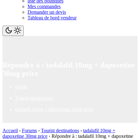
liste des boutiques
Mes commandes
Demander un devis
Tableau de bord vendeur
Répondre à : tadalafil 10mg + dapoxetine
30mg price
Home
/
Tourist destinations
/
tadalafil 10mg + dapoxetine 30mg price
Accueil
›
Forums
›
Tourist destinations
›
tadalafil 10mg +
dapoxetine 30mg price
›
Répondre à : tadalafil 10mg + dapoxetine