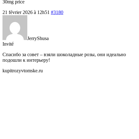
30mg price
21 février 2026 à 12h51
#3180
JerryShusa
Invité
Спасибо за совет – взяли шоколадные розы, они идеально
подошли к интерьеру!
kupitrozyvtomske.ru