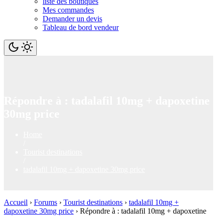
liste des boutiques
Mes commandes
Demander un devis
Tableau de bord vendeur
Répondre à : tadalafil 10mg + dapoxetine
30mg price
Home
/
Tourist destinations
/
tadalafil 10mg + dapoxetine 30mg price
Accueil
›
Forums
›
Tourist destinations
›
tadalafil 10mg +
dapoxetine 30mg price
›
Répondre à : tadalafil 10mg + dapoxetine