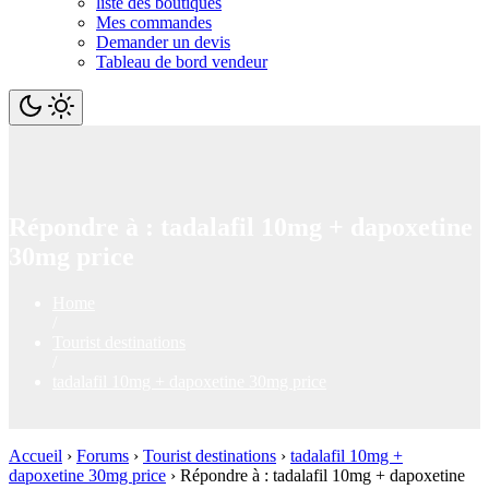
liste des boutiques
Mes commandes
Demander un devis
Tableau de bord vendeur
Répondre à : tadalafil 10mg + dapoxetine
30mg price
Home
/
Tourist destinations
/
tadalafil 10mg + dapoxetine 30mg price
Accueil
›
Forums
›
Tourist destinations
›
tadalafil 10mg +
dapoxetine 30mg price
›
Répondre à : tadalafil 10mg + dapoxetine