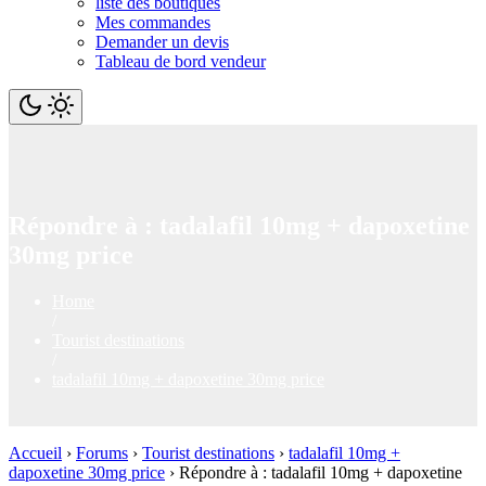
liste des boutiques
Mes commandes
Demander un devis
Tableau de bord vendeur
Répondre à : tadalafil 10mg + dapoxetine
30mg price
Home
/
Tourist destinations
/
tadalafil 10mg + dapoxetine 30mg price
Accueil
›
Forums
›
Tourist destinations
›
tadalafil 10mg +
dapoxetine 30mg price
›
Répondre à : tadalafil 10mg + dapoxetine