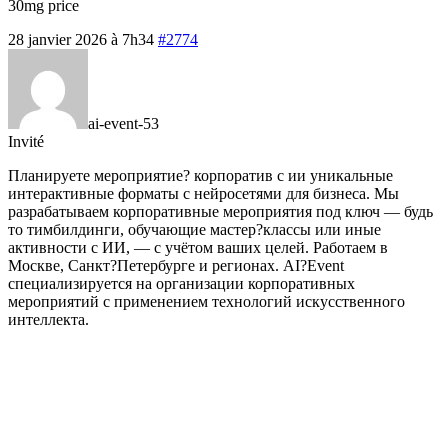
30mg price
28 janvier 2026 à 7h34
#2774
ai-event-53
Invité
Планируете мероприятие?
корпоратив с ии уникальные
интерактивные форматы с нейросетями для бизнеса. Мы
разрабатываем корпоративные мероприятия под ключ — будь
то тимбилдинги, обучающие мастер?классы или иные
активности с ИИ, — с учётом ваших целей. Работаем в
Москве, Санкт?Петербурге и регионах. AI?Event
специализируется на организации корпоративных
мероприятий с применением технологий искусственного
интеллекта.