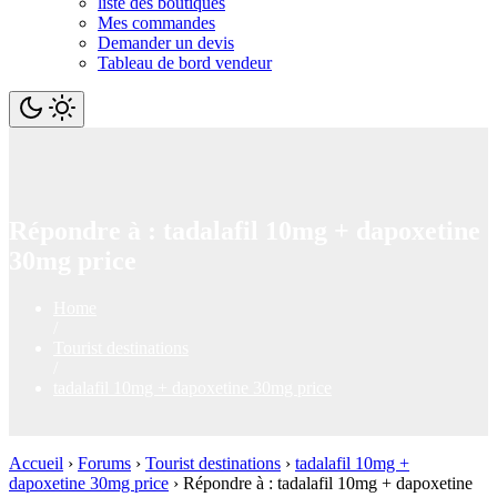
liste des boutiques
Mes commandes
Demander un devis
Tableau de bord vendeur
Répondre à : tadalafil 10mg + dapoxetine
30mg price
Home
/
Tourist destinations
/
tadalafil 10mg + dapoxetine 30mg price
Accueil
›
Forums
›
Tourist destinations
›
tadalafil 10mg +
dapoxetine 30mg price
›
Répondre à : tadalafil 10mg + dapoxetine