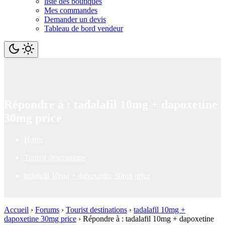
liste des boutiques
Mes commandes
Demander un devis
Tableau de bord vendeur
Répondre à : tadalafil 10mg + dapoxetine
30mg price
Home
/
Tourist destinations
/
tadalafil 10mg + dapoxetine 30mg price
Accueil
›
Forums
›
Tourist destinations
›
tadalafil 10mg +
dapoxetine 30mg price
›
Répondre à : tadalafil 10mg + dapoxetine