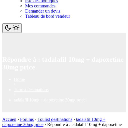
liste des boutiques
Mes commandes
Demander un devis
Tableau de bord vendeur
Répondre à : tadalafil 10mg + dapoxetine
30mg price
Home
/
Tourist destinations
/
tadalafil 10mg + dapoxetine 30mg price
Accueil
›
Forums
›
Tourist destinations
›
tadalafil 10mg +
dapoxetine 30mg price
›
Répondre à : tadalafil 10mg + dapoxetine