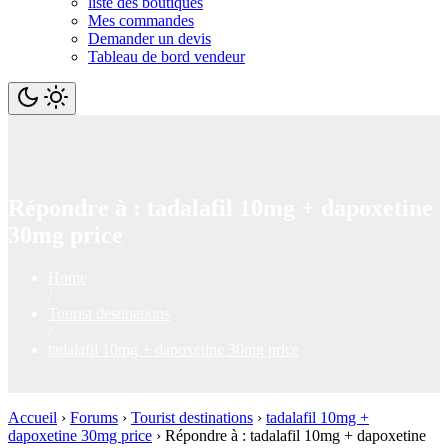
liste des boutiques
Mes commandes
Demander un devis
Tableau de bord vendeur
Répondre à : tadalafil 10mg + dapoxetine
30mg price
Home
/
Tourist destinations
/
tadalafil 10mg + dapoxetine 30mg price
Accueil
›
Forums
›
Tourist destinations
›
tadalafil 10mg +
dapoxetine 30mg price
›
Répondre à : tadalafil 10mg + dapoxetine