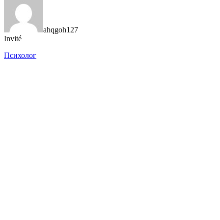
ahqgoh127
Invité
Психолог