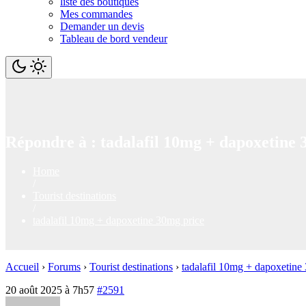
liste des boutiques
Mes commandes
Demander un devis
Tableau de bord vendeur
Répondre à : tadalafil 10mg + dapoxetine 
Home
/
Tourist destinations
/
tadalafil 10mg + dapoxetine 30mg price
Accueil
›
Forums
›
Tourist destinations
›
tadalafil 10mg + dapoxetine
20 août 2025 à 7h57
#2591