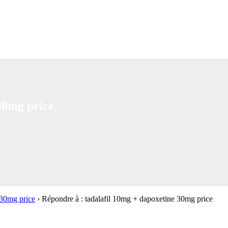
30mg price
 30mg price
›
Répondre à : tadalafil 10mg + dapoxetine 30mg price