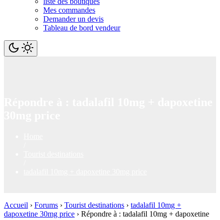
liste des boutiques
Mes commandes
Demander un devis
Tableau de bord vendeur
Répondre à : tadalafil 10mg + dapoxetine
30mg price
Home
/
Tourist destinations
/
tadalafil 10mg + dapoxetine 30mg price
Accueil
›
Forums
›
Tourist destinations
›
tadalafil 10mg +
dapoxetine 30mg price
›
Répondre à : tadalafil 10mg + dapoxetine