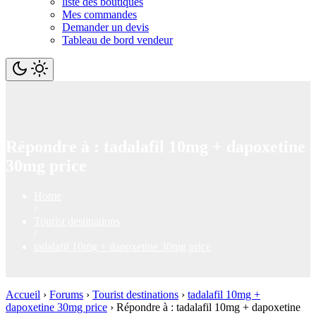
liste des boutiques
Mes commandes
Demander un devis
Tableau de bord vendeur
Répondre à : tadalafil 10mg + dapoxetine
30mg price
Home
/
Tourist destinations
/
tadalafil 10mg + dapoxetine 30mg price
Accueil
›
Forums
›
Tourist destinations
›
tadalafil 10mg +
dapoxetine 30mg price
›
Répondre à : tadalafil 10mg + dapoxetine