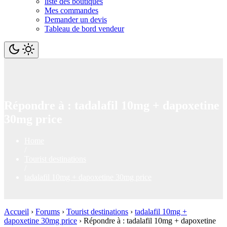
liste des boutiques
Mes commandes
Demander un devis
Tableau de bord vendeur
Répondre à : tadalafil 10mg + dapoxetine
30mg price
Home
/
Tourist destinations
/
tadalafil 10mg + dapoxetine 30mg price
Accueil
›
Forums
›
Tourist destinations
›
tadalafil 10mg +
dapoxetine 30mg price
›
Répondre à : tadalafil 10mg + dapoxetine