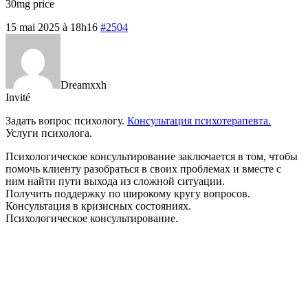
30mg price
15 mai 2025 à 18h16
#2504
Dreamxxh
Invité
Задать вопрос психологу.
Консультация психотерапевта.
Услуги психолога.
Психологическое консультирование заключается в том, чтобы
помочь клиенту разобраться в своих проблемах и вместе с
ним найти пути выхода из сложной ситуации.
Получить поддержку по широкому кругу вопросов.
Консультация в кризисных состояниях.
Психологическое консультирование.